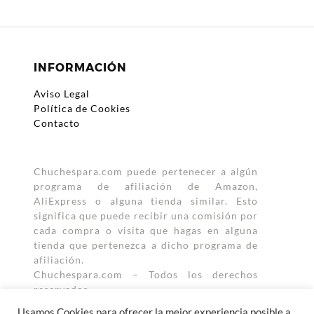
e
itt
ail
at
m
b
er
s
p
o
A
ar
INFORMACIÓN
o
p
ti
Aviso Legal
k
p
r
Política de Cookies
Contacto
Chuchespara.com puede pertenecer a algún
programa de afiliación de Amazon,
AliExpress o alguna tienda similar. Esto
significa que puede recibir una comisión por
cada compra o visita que hagas en alguna
tienda que pertenezca a dicho programa de
afiliación.
Chuchespara.com – Todos los derechos
reservados.
Usamos Cookies para ofrecer la mejor experiencia posible a