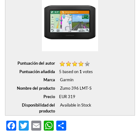
Puntuación del autor
Puntuación añadida
5
based on
1
votes
Marca
Garmin
Nombre del producto
Zumo 396 LMT-S
Precio
EUR
319
Disponibilidad del
Available in Stock
producto
F
T
E
W
C
ac
w
m
h
o