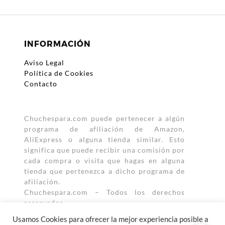
e
itt
ail
at
m
b
er
s
p
o
A
ar
INFORMACIÓN
o
p
ti
Aviso Legal
k
p
r
Política de Cookies
Contacto
Chuchespara.com puede pertenecer a algún
programa de afiliación de Amazon,
AliExpress o alguna tienda similar. Esto
significa que puede recibir una comisión por
cada compra o visita que hagas en alguna
tienda que pertenezca a dicho programa de
afiliación.
Chuchespara.com – Todos los derechos
reservados.
Usamos Cookies para ofrecer la mejor experiencia posible a