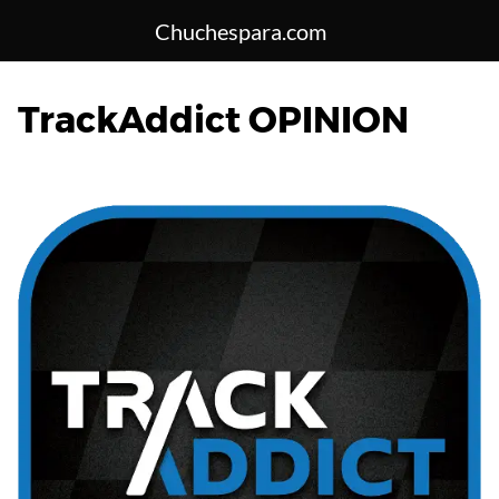
Saltar
Chuchespara.com
al
contenido
TrackAddict OPINION