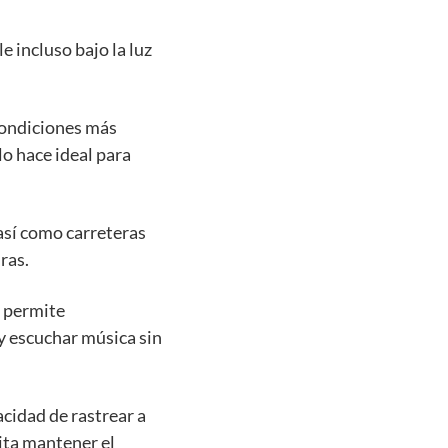
e incluso bajo la luz
condiciones más
 lo hace ideal para
así como carreteras
ras.
e permite
 y escuchar música sin
acidad de rastrear a
ita mantener el