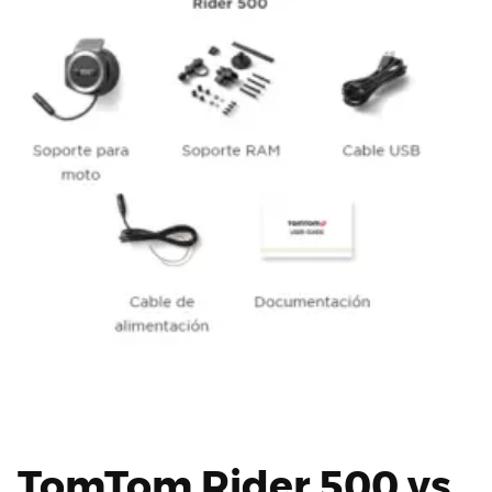
TomTom Rider 500 vs