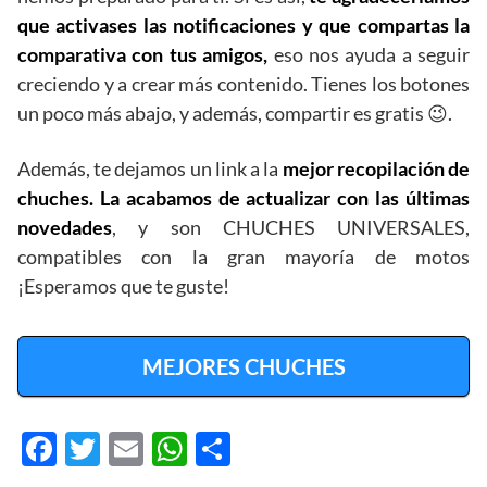
que activases las notificaciones y que compartas la
comparativa con tus amigos,
eso nos ayuda a seguir
creciendo y a crear más contenido. Tienes los botones
un poco más abajo, y además, compartir es gratis 😉.
Además, te dejamos un link a la
mejor recopilación de
chuches. La acabamos de actualizar con las últimas
novedades
, y son CHUCHES UNIVERSALES,
compatibles con la gran mayoría de motos
¡Esperamos que te guste!
MEJORES CHUCHES
F
T
E
W
C
ac
w
m
h
o