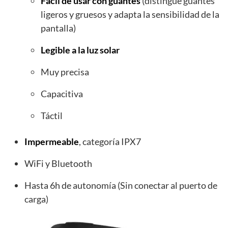
Fácil de usar con guantes
(distingue guantes
ligeros y gruesos y adapta la sensibilidad de la
pantalla)
Legible a la luz solar
Muy precisa
Capacitiva
Táctil
Impermeable
, categoría IPX7
WiFi y Bluetooth
Hasta 6h de autonomía (Sin conectar al puerto de
carga)