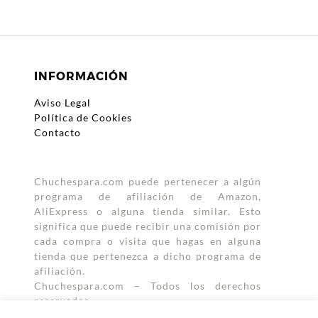
e
itt
ail
at
m
b
er
s
p
o
A
ar
INFORMACIÓN
o
p
ti
Aviso Legal
k
p
r
Política de Cookies
Contacto
Chuchespara.com puede pertenecer a algún
programa de afiliación de Amazon,
AliExpress o alguna tienda similar. Esto
significa que puede recibir una comisión por
cada compra o visita que hagas en alguna
tienda que pertenezca a dicho programa de
afiliación.
Chuchespara.com – Todos los derechos
reservados.