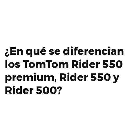
A la hora de hacer la comparativa tomtom rider 500 vs
550 hay que tener en cuenta varios factores que se
detallan a continuación.
¿En qué se diferencian
los TomTom Rider 550
premium, Rider 550 y
Rider 500?
Para hacer tomtom rider 500 vs 550 también se
debería de hacer tomtom 500 vs 550.